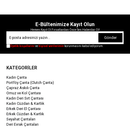
E-Bültenimize Kayıt Olun
Hemen Kayıt Ol Fırsatlardan Önce Sen Haberdar Ol!
Gönder
Üyelik koşullarını
ve
kişisel verilerimin
korunmasını kabul ediyorum.
KATEGORİLER
Kadın Çanta
Portföy Çanta (Clutch Çanta)
Çapraz Askılı Çanta
Omuz ve Kol Çantası
Kadın Deri Sırt Çantası
Kadın Cüzdan & Kartlık
Erkek Deri El Çantası
Erkek Cüzdan & Kartlık
Seyahat Çantaları
Deri Evrak Çantaları