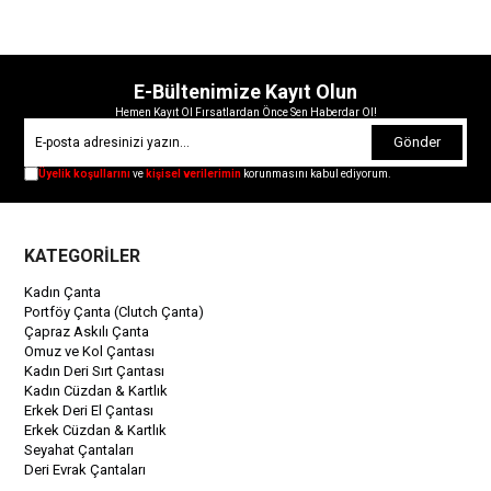
E-Bültenimize Kayıt Olun
Hemen Kayıt Ol Fırsatlardan Önce Sen Haberdar Ol!
Gönder
Üyelik koşullarını
ve
kişisel verilerimin
korunmasını kabul ediyorum.
KATEGORİLER
Kadın Çanta
Portföy Çanta (Clutch Çanta)
Çapraz Askılı Çanta
Omuz ve Kol Çantası
Kadın Deri Sırt Çantası
Kadın Cüzdan & Kartlık
Erkek Deri El Çantası
Erkek Cüzdan & Kartlık
Seyahat Çantaları
Deri Evrak Çantaları