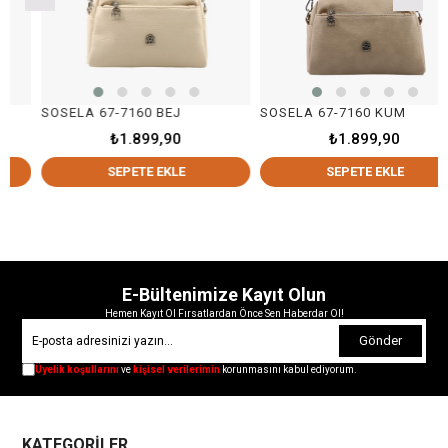
SOSELA 67-7160 BEJ
SOSELA 67-7160 KUM
₺1.899,90
₺1.899,90
SEPETE EKLE
SEPETE EKLE
E-Bültenimize Kayıt Olun
Hemen Kayıt Ol Fırsatlardan Önce Sen Haberdar Ol!
Gönder
Üyelik koşullarını
ve
kişisel verilerimin
korunmasını kabul ediyorum.
KATEGORİLER