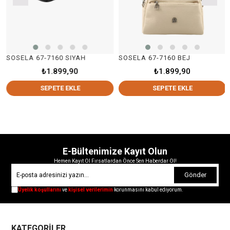
SOSELA 67-7160 SIYAH
SOSELA 67-7160 BEJ
₺1.899,90
₺1.899,90
SEPETE EKLE
SEPETE EKLE
E-Bültenimize Kayıt Olun
Hemen Kayıt Ol Fırsatlardan Önce Sen Haberdar Ol!
Gönder
Üyelik koşullarını
ve
kişisel verilerimin
korunmasını kabul ediyorum.
KATEGORİLER