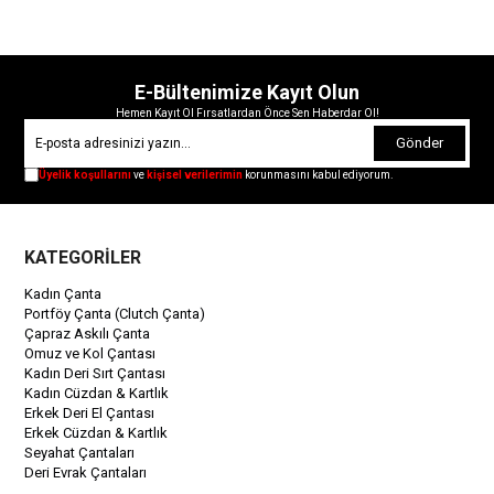
E-Bültenimize Kayıt Olun
Hemen Kayıt Ol Fırsatlardan Önce Sen Haberdar Ol!
Gönder
Üyelik koşullarını
ve
kişisel verilerimin
korunmasını kabul ediyorum.
KATEGORİLER
Kadın Çanta
Portföy Çanta (Clutch Çanta)
Çapraz Askılı Çanta
Omuz ve Kol Çantası
Kadın Deri Sırt Çantası
Kadın Cüzdan & Kartlık
Erkek Deri El Çantası
Erkek Cüzdan & Kartlık
Seyahat Çantaları
Deri Evrak Çantaları