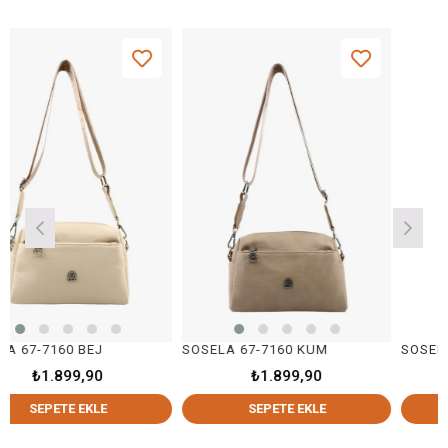
160 BEJ
SOSELA 67-7160 KUM
.899,90
₺1.899,90
₺2.3
ETE EKLE
SEPETE EKLE
SEPET