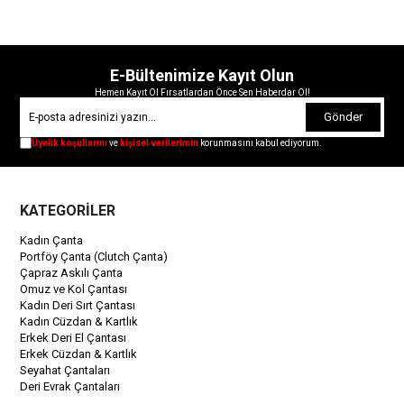
E-Bültenimize Kayıt Olun
Hemen Kayıt Ol Fırsatlardan Önce Sen Haberdar Ol!
Gönder
Üyelik koşullarını
ve
kişisel verilerimin
korunmasını kabul ediyorum.
KATEGORİLER
Kadın Çanta
Portföy Çanta (Clutch Çanta)
Çapraz Askılı Çanta
Omuz ve Kol Çantası
Kadın Deri Sırt Çantası
Kadın Cüzdan & Kartlık
Erkek Deri El Çantası
Erkek Cüzdan & Kartlık
Seyahat Çantaları
Deri Evrak Çantaları