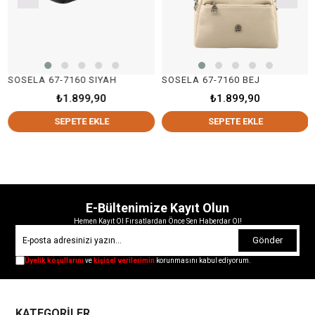
SOSELA 67-7160 SIYAH
SOSELA 67-7160 BEJ
₺1.899,90
₺1.899,90
SEPETE EKLE
SEPETE EKLE
E-Bültenimize Kayıt Olun
Hemen Kayıt Ol Fırsatlardan Önce Sen Haberdar Ol!
Gönder
Üyelik koşullarını
ve
kişisel verilerimin
korunmasını kabul ediyorum.
KATEGORİLER