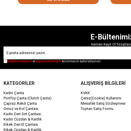
E-Bültenimi
Hemen Kayıt Ol Fırsatla
Üyelik koşullarını
ve
kişisel verilerimin
korunmasını kabul ediyorum.
KATEGORİLER
ALIŞVERİŞ BİLGİLERİ
Kadın Çanta
KVKK
Portföy Çanta (Clutch Çanta)
Çerez(Cookie) Kullanımı
Çapraz Askılı Çanta
Mesafeli Satış Sözleşmesi
Omuz ve Kol Çantası
Toptan Satış Formu
Kadın Deri Sırt Çantası
Kadın Cüzdan & Kartlık
Erkek Deri El Çantası
Erkek Cüzdan & Kartlık