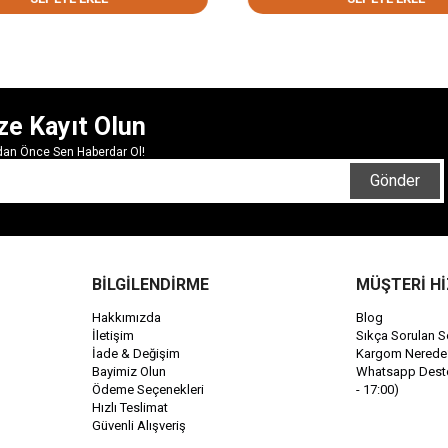
ze Kayıt Olun
rdan Önce Sen Haberdar Ol!
Gönder
BİLGİLENDİRME
MÜŞTERİ H
Hakkımızda
Blog
İletişim
Sıkça Sorulan S
İade & Değişim
Kargom Nerede
Bayimiz Olun
Whatsapp Destek
Ödeme Seçenekleri
- 17:00)
Hızlı Teslimat
Güvenli Alışveriş