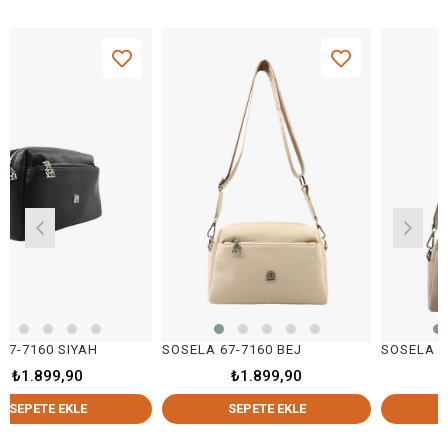
 SIYAH
SOSELA 67-7160 BEJ
SOSELA 67-7160 
9,90
₺1.899,90
₺1.899
 EKLE
SEPETE EKLE
SEPETE E