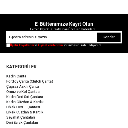
E-Bültenimize Kayıt Olun
Hemen Kayıt Ol Fırsatlardan Önce Sen Haberdar Ol!
Gönder
Üyelik koşullarını
ve
kişisel verilerimin
korunmasını kabul ediyorum.
KATEGORİLER
Kadın Çanta
Portföy Çanta (Clutch Çanta)
Çapraz Askılı Çanta
Omuz ve Kol Çantası
Kadın Deri Sırt Çantası
Kadın Cüzdan & Kartlık
Erkek Deri El Çantası
Erkek Cüzdan & Kartlık
Seyahat Çantaları
Deri Evrak Çantaları