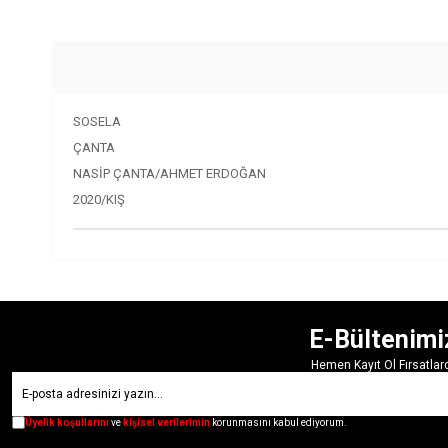
SOSELA
ÇANTA
NASİP ÇANTA/AHMET ERDOĞAN
2020/KIŞ
E-Bültenimi
Hemen Kayıt Ol Fırsatla
Üyelik koşullarını
ve
kişisel verilerimin
korunmasını kabul ediyorum.