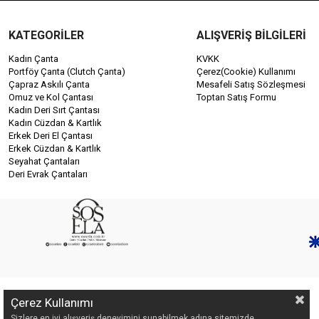
KATEGORİLER
ALIŞVERİŞ BİLGİLERİ
Kadın Çanta
KVKK
Portföy Çanta (Clutch Çanta)
Çerez(Cookie) Kullanımı
Çapraz Askılı Çanta
Mesafeli Satış Sözleşmesi
Omuz ve Kol Çantası
Toptan Satış Formu
Kadın Deri Sırt Çantası
Kadın Cüzdan & Kartlık
Erkek Deri El Çantası
Erkek Cüzdan & Kartlık
Seyahat Çantaları
Deri Evrak Çantaları
Çerez Kullanımı
Sizlere en iyi alışveriş deneyimini sunabilmek adına sitemizde