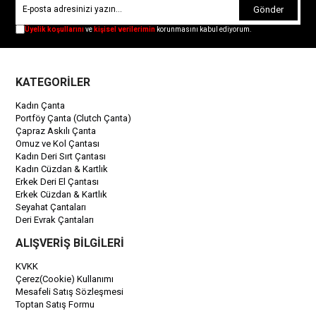
Gönder
Üyelik koşullarını
ve
kişisel verilerimin
korunmasını kabul ediyorum.
KATEGORİLER
Kadın Çanta
Portföy Çanta (Clutch Çanta)
Çapraz Askılı Çanta
Omuz ve Kol Çantası
Kadın Deri Sırt Çantası
Kadın Cüzdan & Kartlık
Erkek Deri El Çantası
Erkek Cüzdan & Kartlık
Seyahat Çantaları
Deri Evrak Çantaları
ALIŞVERİŞ BİLGİLERİ
KVKK
Çerez(Cookie) Kullanımı
Mesafeli Satış Sözleşmesi
Toptan Satış Formu