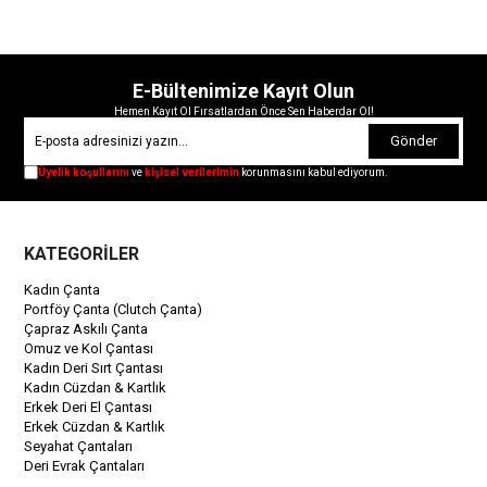
E-Bültenimize Kayıt Olun
Hemen Kayıt Ol Fırsatlardan Önce Sen Haberdar Ol!
Gönder
Üyelik koşullarını
ve
kişisel verilerimin
korunmasını kabul ediyorum.
KATEGORİLER
Kadın Çanta
Portföy Çanta (Clutch Çanta)
Çapraz Askılı Çanta
Omuz ve Kol Çantası
Kadın Deri Sırt Çantası
Kadın Cüzdan & Kartlık
Erkek Deri El Çantası
Erkek Cüzdan & Kartlık
Seyahat Çantaları
Deri Evrak Çantaları