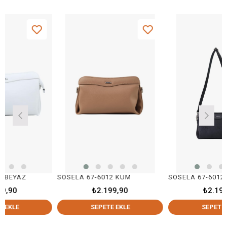
AZ
SOSELA 67-6012 KUM
₺2.199,90
₺2.199,90
SEPETE EKLE
SEPETE EKLE