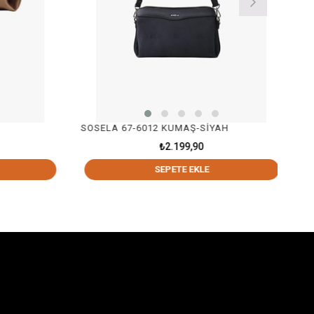
SOSELA 67-6012 KUMAŞ-SİYAH
SO
₺2.199,90
SEPETE EKLE