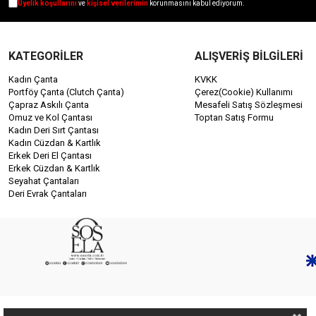
Üyelik koşullarını
ve
kişisel verilerimin
korunmasını kabul ediyorum.
KATEGORİLER
ALIŞVERİŞ BİLGİLERİ
Kadın Çanta
KVKK
Portföy Çanta (Clutch Çanta)
Çerez(Cookie) Kullanımı
Çapraz Askılı Çanta
Mesafeli Satış Sözleşmesi
Omuz ve Kol Çantası
Toptan Satış Formu
Kadın Deri Sırt Çantası
Kadın Cüzdan & Kartlık
Erkek Deri El Çantası
Erkek Cüzdan & Kartlık
Seyahat Çantaları
Deri Evrak Çantaları