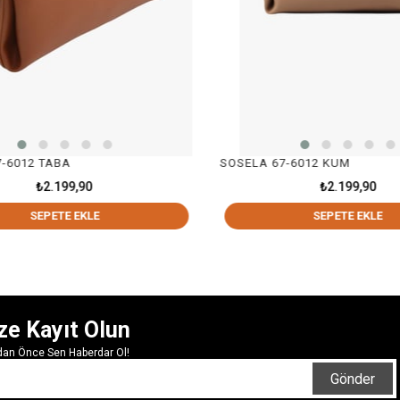
-6012 TABA
SOSELA 67-6012 KUM
₺2.199,90
₺2.199,90
SEPETE EKLE
SEPETE EKLE
ze Kayıt Olun
rdan Önce Sen Haberdar Ol!
Gönder