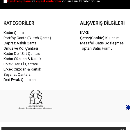
Üyelik koşullarını
ve
kişisel verilerimin
korunmasını kabul ediyorum.
KATEGORİLER
ALIŞVERİŞ BİLGİLERİ
Kadın Çanta
KVKK
Portföy Çanta (Clutch Çanta)
Çerez(Cookie) Kullanımı
Çapraz Askılı Çanta
Mesafeli Satış Sözleşmesi
Omuz ve Kol Çantası
Toptan Satış Formu
Kadın Deri Sırt Çantası
Kadın Cüzdan & Kartlık
Erkek Deri El Çantası
Erkek Cüzdan & Kartlık
Seyahat Çantaları
Deri Evrak Çantaları