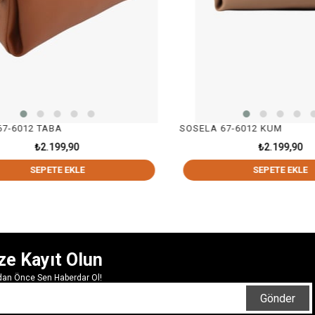
-6012 TABA
SOSELA 67-6012 KUM
₺2.199,90
₺2.199,90
SEPETE EKLE
SEPETE EKLE
ze Kayıt Olun
rdan Önce Sen Haberdar Ol!
Gönder