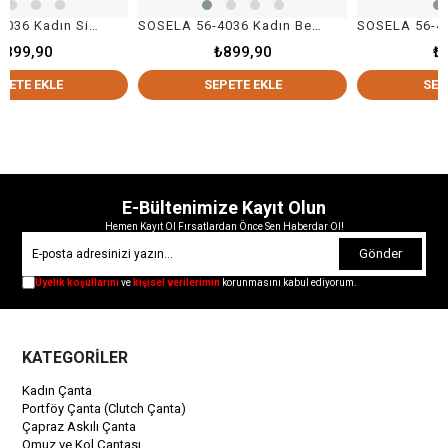
SOSELA 56-4036 Kadın Siyah Cüzdan
SOSELA 56-4036 Kadın Bej Cüzdan
₺899,90
₺899,90
LE
SEPETE EKLE
SEPETE EKLE
E-Bültenimize Kayıt Olun
Hemen Kayıt Ol Fırsatlardan Önce Sen Haberdar Ol!
Gönder
Üyelik koşullarını
ve
kişisel verilerimin
korunmasını kabul ediyorum.
KATEGORİLER
Kadın Çanta
Portföy Çanta (Clutch Çanta)
Çapraz Askılı Çanta
Omuz ve Kol Çantası