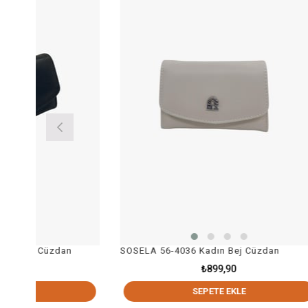
n
SOSELA 56-4036 Kadın Bej Cüzdan
SOSELA 
₺899,90
SEPETE EKLE