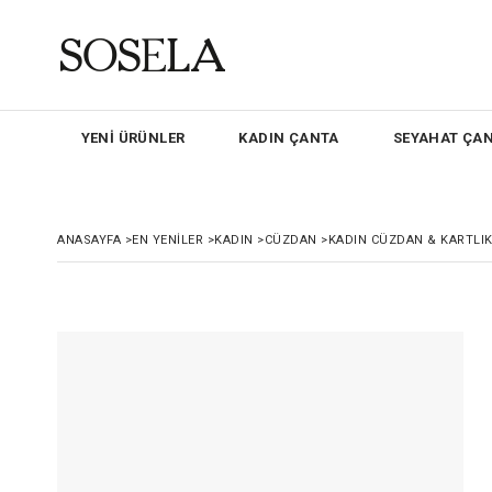
YENİ ÜRÜNLER
KADIN ÇANTA
SEYAHAT ÇAN
ANASAYFA
>
EN YENILER
>
KADIN
>
CÜZDAN
>
KADIN CÜZDAN & KARTLI