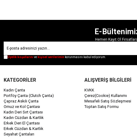
E-Bültenimi
Hemen Kayıt Ol Fırsatla
Üyelik koşullarını
ve
kişisel verilerimin
korunmasını kabul ediyorum.
KATEGORİLER
ALIŞVERİŞ BİLGİLERİ
Kadın Çanta
KVKK
Portföy Çanta (Clutch Çanta)
Çerez(Cookie) Kullanımı
Çapraz Askılı Çanta
Mesafeli Satış Sözleşmesi
Omuz ve Kol Çantası
Toptan Satış Formu
Kadın Deri Sırt Çantası
Kadın Cüzdan & Kartlık
Erkek Deri El Çantası
Erkek Cüzdan & Kartlık
Seyahat Çantaları