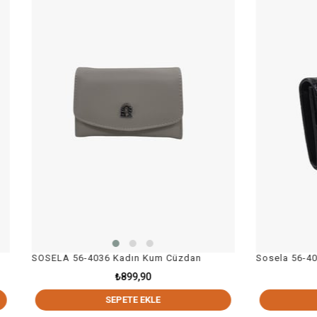
56-4036 Kadın Kum Cüzdan
Sosela 56-4038 Kırmızı Siy
₺899,90
₺749,90
SEPETE EKLE
SEPETE EKLE