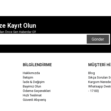
ze Kayıt Olun
rdan Önce Sen Haberdar Ol!
Gönder
BİLGİLENDİRME
MÜŞTERİ H
Hakkımızda
Blog
İletişim
Sıkça Sorulan S
İade & Değişim
Kargom Nerede
Bayimiz Olun
Whatsapp Destek
Ödeme Seçenekleri
- 17:00)
Hızlı Teslimat
Güvenli Alışveriş