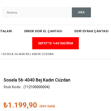
TALARI
ERKEK DERİ EL ÇANTASI
DERİ EVRAK ÇANTASI
SEPETTE %40 İNDİRİM
K
>
SOSELA 56-4040 BEJ KADIN CÜZDAN
Sosela 56-4040 Bej Kadın Cüzdan
(112100000004)
₺1.199,90
(KDV Dahil)