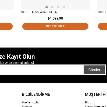
LA 56-4046 TABA
SOSELA 56-4046 KUM
₺1.099,90
₺1.099,9
SEPETE EKLE
SEPETE EK
ze Kayıt Olun
rdan Önce Sen Haberdar Ol!
Gönder
BİLGİLENDİRME
MÜŞTERİ H
Hakkımızda
Blog
İletişim
Sıkça Sorulan S