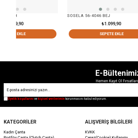
SOSELA 56-4046 BEJ
SOSE
₺1.099,90
SEPETE EKLE
E-Bültenimi
Hemen Kayıt Ol Fırsatla
Üyelik koşullarını
ve
kişisel verilerimin
korunmasını kabul ediyorum.
KATEGORİLER
ALIŞVERİŞ BİLGİLERİ
Kadın Çanta
KVKK
Portföy Çanta (Clutch Çanta)
Çerez(Cookie) Kullanımı