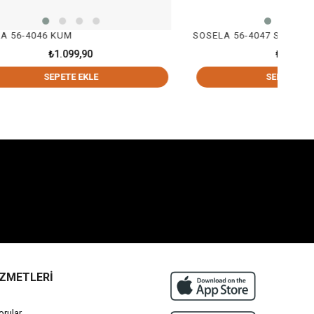
SOSELA 56-4047 SIYAH
0
₺899,90
LE
SEPETE EKLE
İZMETLERİ
orular