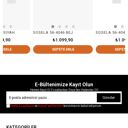
SOSELA 56-4046 BEJ
SOSELA 56-4046 TABA
₺1.099,90
₺1.099,90
SEPETE EKLE
SEPETE EKLE
E-Bültenimize Kayıt Olun
Hemen Kayıt Ol Fırsatlardan Önce Sen Haberdar Ol!
Gönder
Üyelik koşullarını
ve
kişisel verilerimin
korunmasını kabul ediyorum.
KATEGORİLER