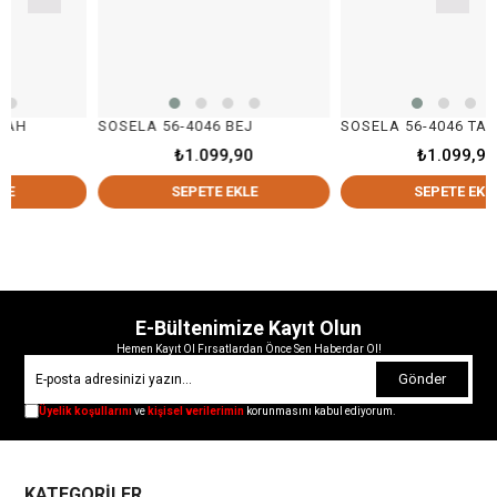
SOSELA 56-4046 BEJ
SOSELA 56-4046 TABA
₺1.099,90
₺1.099,90
SEPETE EKLE
SEPETE EKLE
E-Bültenimize Kayıt Olun
Hemen Kayıt Ol Fırsatlardan Önce Sen Haberdar Ol!
Gönder
Üyelik koşullarını
ve
kişisel verilerimin
korunmasını kabul ediyorum.
KATEGORİLER