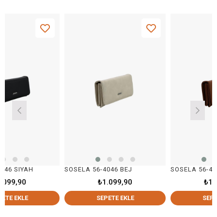
YAH
SOSELA 56-4046 BEJ
SOSELA 56-4046 TAB
0
₺1.099,90
₺1.099,90
LE
SEPETE EKLE
SEPETE EKLE