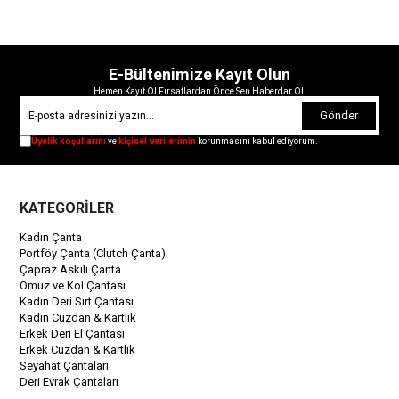
E-Bültenimize Kayıt Olun
Hemen Kayıt Ol Fırsatlardan Önce Sen Haberdar Ol!
Gönder
Üyelik koşullarını
ve
kişisel verilerimin
korunmasını kabul ediyorum.
KATEGORİLER
Kadın Çanta
Portföy Çanta (Clutch Çanta)
Çapraz Askılı Çanta
Omuz ve Kol Çantası
Kadın Deri Sırt Çantası
Kadın Cüzdan & Kartlık
Erkek Deri El Çantası
Erkek Cüzdan & Kartlık
Seyahat Çantaları
Deri Evrak Çantaları