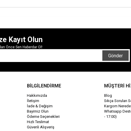
ze Kayıt Olun
rdan Önce Sen Haberdar Ol!
Gönder
BİLGİLENDİRME
MÜŞTERİ H
Hakkımızda
Blog
İletişim
Sıkça Sorulan S
İade & Değişim
Kargom Nerede
Bayimiz Olun
Whatsapp Destek
Ödeme Seçenekleri
- 17:00)
Hızlı Teslimat
Güvenli Alışveriş