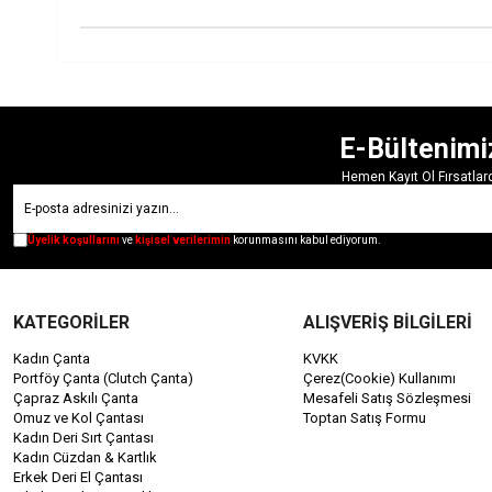
E-Bültenimi
Hemen Kayıt Ol Fırsatla
Üyelik koşullarını
ve
kişisel verilerimin
korunmasını kabul ediyorum.
KATEGORİLER
ALIŞVERİŞ BİLGİLERİ
Kadın Çanta
KVKK
Portföy Çanta (Clutch Çanta)
Çerez(Cookie) Kullanımı
Çapraz Askılı Çanta
Mesafeli Satış Sözleşmesi
Omuz ve Kol Çantası
Toptan Satış Formu
Kadın Deri Sırt Çantası
Kadın Cüzdan & Kartlık
Erkek Deri El Çantası