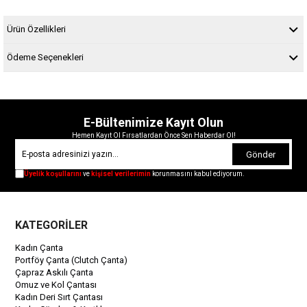
Ürün Özellikleri
Ödeme Seçenekleri
E-Bültenimize Kayıt Olun
Hemen Kayıt Ol Fırsatlardan Önce Sen Haberdar Ol!
Gönder
Üyelik koşullarını
ve
kişisel verilerimin
korunmasını kabul ediyorum.
KATEGORİLER
Kadın Çanta
Portföy Çanta (Clutch Çanta)
Çapraz Askılı Çanta
Omuz ve Kol Çantası
Kadın Deri Sırt Çantası