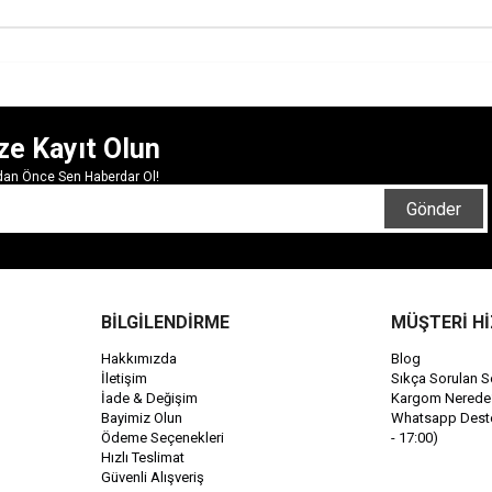
ze Kayıt Olun
rdan Önce Sen Haberdar Ol!
Gönder
BİLGİLENDİRME
MÜŞTERİ H
Hakkımızda
Blog
İletişim
Sıkça Sorulan S
İade & Değişim
Kargom Nerede
Bayimiz Olun
Whatsapp Destek
Ödeme Seçenekleri
- 17:00)
Hızlı Teslimat
Güvenli Alışveriş