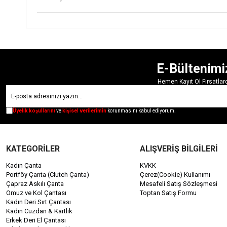
E-Bültenimi
Hemen Kayıt Ol Fırsatla
Üyelik koşullarını
ve
kişisel verilerimin
korunmasını kabul ediyorum.
KATEGORİLER
ALIŞVERİŞ BİLGİLERİ
Kadın Çanta
KVKK
Portföy Çanta (Clutch Çanta)
Çerez(Cookie) Kullanımı
Çapraz Askılı Çanta
Mesafeli Satış Sözleşmesi
Omuz ve Kol Çantası
Toptan Satış Formu
Kadın Deri Sırt Çantası
Kadın Cüzdan & Kartlık
Erkek Deri El Çantası