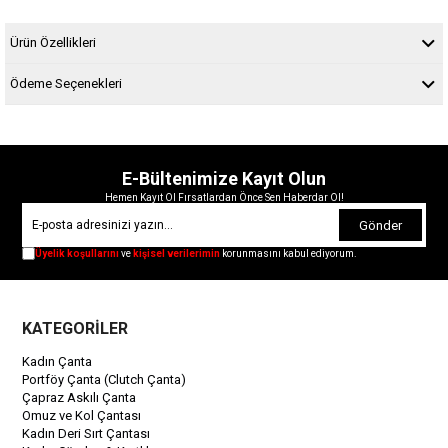
Ürün Özellikleri
Ödeme Seçenekleri
E-Bültenimize Kayıt Olun
Hemen Kayıt Ol Fırsatlardan Önce Sen Haberdar Ol!
Gönder
Üyelik koşullarını
ve
kişisel verilerimin
korunmasını kabul ediyorum.
KATEGORİLER
Kadın Çanta
Portföy Çanta (Clutch Çanta)
Çapraz Askılı Çanta
Omuz ve Kol Çantası
Kadın Deri Sırt Çantası