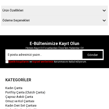
Ürün Özellikleri
Ödeme Seçenekleri
E-Bültenimize Kayıt Olun
Hemen Kayıt Ol Fırsatlardan Önce Sen Haberdar Ol!
Gönder
Üyelik koşullarını
ve
kişisel verilerimin
korunmasını kabul ediyorum.
KATEGORİLER
Kadın Çanta
Portföy Çanta (Clutch Çanta)
Çapraz Askılı Çanta
Omuz ve Kol Çantası
Kadın Deri Sırt Çantası