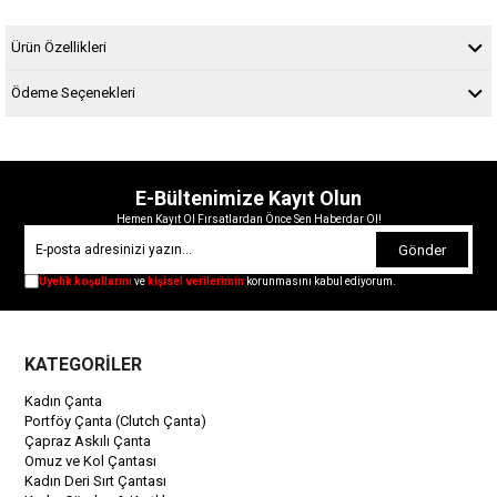
Ürün Özellikleri
Ödeme Seçenekleri
E-Bültenimize Kayıt Olun
Hemen Kayıt Ol Fırsatlardan Önce Sen Haberdar Ol!
Gönder
Üyelik koşullarını
ve
kişisel verilerimin
korunmasını kabul ediyorum.
KATEGORİLER
Kadın Çanta
Portföy Çanta (Clutch Çanta)
Çapraz Askılı Çanta
Omuz ve Kol Çantası
Kadın Deri Sırt Çantası