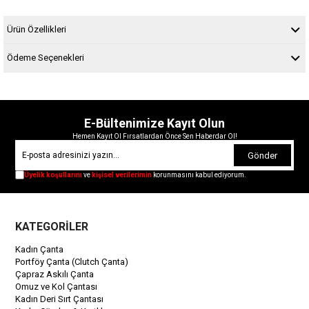
Ürün Özellikleri
Ödeme Seçenekleri
E-Bültenimize Kayıt Olun
Hemen Kayıt Ol Fırsatlardan Önce Sen Haberdar Ol!
Gönder
Üyelik koşullarını
ve
kişisel verilerimin
korunmasını kabul ediyorum.
KATEGORİLER
Kadın Çanta
Portföy Çanta (Clutch Çanta)
Çapraz Askılı Çanta
Omuz ve Kol Çantası
Kadın Deri Sırt Çantası