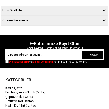
Ürün Özellikleri
Ödeme Seçenekleri
E-Bültenimize Kayıt Olun
Hemen Kayıt Ol Fırsatlardan Önce Sen Haberdar Ol!
Gönder
Üyelik koşullarını
ve
kişisel verilerimin
korunmasını kabul ediyorum.
KATEGORİLER
Kadın Çanta
Portföy Çanta (Clutch Çanta)
Çapraz Askılı Çanta
Omuz ve Kol Çantası
Kadın Deri Sırt Çantası