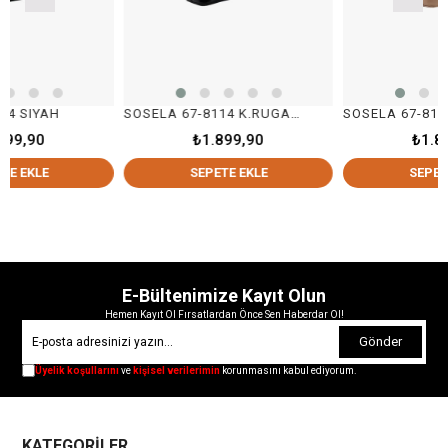
AH
SOSELA 67-8114 K.RUGAN SİYAH
SOSELA 67-8114 NUDE
₺1.899,90
₺1.899,90
SEPETE EKLE
SEPETE EKLE
E-Bültenimize Kayıt Olun
Hemen Kayıt Ol Fırsatlardan Önce Sen Haberdar Ol!
Gönder
Üyelik koşullarını
ve
kişisel verilerimin
korunmasını kabul ediyorum.
KATEGORİLER