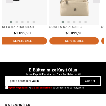
160 SIYAH
SOSELA 67-7160 BEJ
SOSELA 67-71
.899,90
₺1.899,90
₺1.
ETE EKLE
SEPETE EKLE
SEPE
E-Bültenimize Kayıt Olun
Hemen Kayıt Ol Fırsatlardan Önce Sen Haberdar Ol!
Gönder
Üyelik koşullarını
ve
kişisel verilerimin
korunmasını kabul ediyorum.
KATEGORİLER