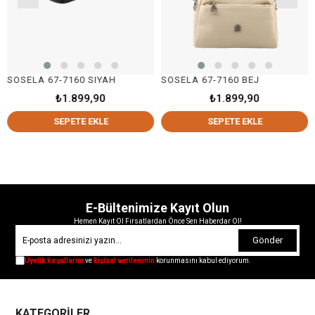
SOSELA 67-7160 SIYAH
SOSELA 67-7160 BEJ
S
₺1.899,90
₺1.899,90
SEPETE EKLE
SEPETE EKLE
E-Bültenimize Kayıt Olun
Hemen Kayıt Ol Fırsatlardan Önce Sen Haberdar Ol!
Gönder
Üyelik koşullarını
ve
kişisel verilerimin
korunmasını kabul ediyorum.
KATEGORİLER