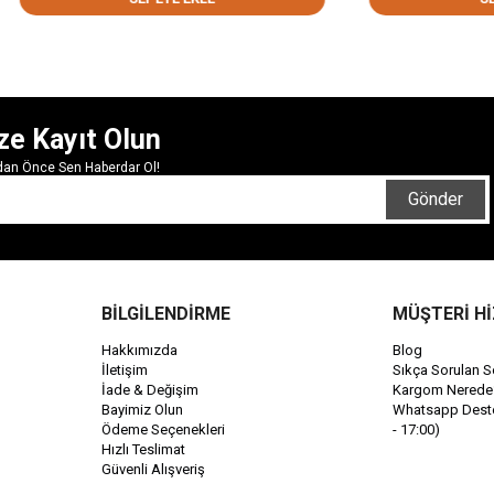
ze Kayıt Olun
rdan Önce Sen Haberdar Ol!
Gönder
BİLGİLENDİRME
MÜŞTERİ H
Hakkımızda
Blog
İletişim
Sıkça Sorulan S
İade & Değişim
Kargom Nerede
Bayimiz Olun
Whatsapp Destek
Ödeme Seçenekleri
- 17:00)
Hızlı Teslimat
Güvenli Alışveriş