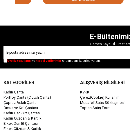
E-Bültenimi
Hemen Kayıt Ol Fırsatla
Üyelik koşullarını
ve
kişisel verilerimin
korunmasını kabul ediyorum.
KATEGORİLER
ALIŞVERİŞ BİLGİLERİ
Kadın Çanta
KVKK
Portföy Çanta (Clutch Çanta)
Çerez(Cookie) Kullanımı
Çapraz Askılı Çanta
Mesafeli Satış Sözleşmesi
Omuz ve Kol Çantası
Toptan Satış Formu
Kadın Deri Sırt Çantası
Kadın Cüzdan & Kartlık
Erkek Deri El Çantası
Erkek Cüzdan & Kartlık