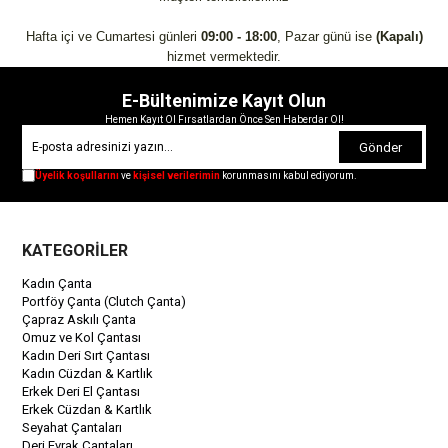
Hafta içi ve Cumartesi günleri
09:00 - 18:00
, Pazar günü ise
(Kapalı)
hizmet vermektedir.
E-Bültenimize Kayıt Olun
Hemen Kayıt Ol Fırsatlardan Önce Sen Haberdar Ol!
Gönder
Üyelik koşullarını
ve
kişisel verilerimin
korunmasını kabul ediyorum.
KATEGORİLER
Kadın Çanta
Portföy Çanta (Clutch Çanta)
Çapraz Askılı Çanta
Omuz ve Kol Çantası
Kadın Deri Sırt Çantası
Kadın Cüzdan & Kartlık
Erkek Deri El Çantası
Erkek Cüzdan & Kartlık
Seyahat Çantaları
Deri Evrak Çantaları