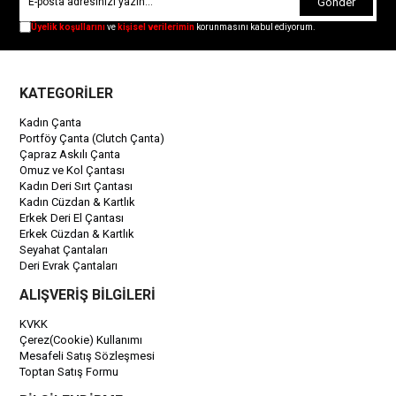
Gönder
Üyelik koşullarını
ve
kişisel verilerimin
korunmasını kabul ediyorum.
KATEGORİLER
Kadın Çanta
Portföy Çanta (Clutch Çanta)
Çapraz Askılı Çanta
Omuz ve Kol Çantası
Kadın Deri Sırt Çantası
Kadın Cüzdan & Kartlık
Erkek Deri El Çantası
Erkek Cüzdan & Kartlık
Seyahat Çantaları
Deri Evrak Çantaları
ALIŞVERİŞ BİLGİLERİ
KVKK
Çerez(Cookie) Kullanımı
Mesafeli Satış Sözleşmesi
Toptan Satış Formu