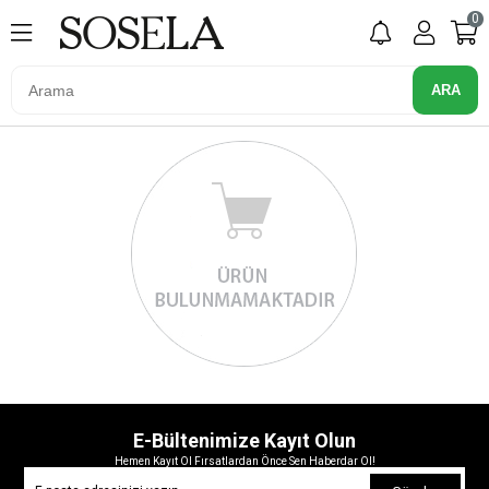
0
E-Bültenimize Kayıt Olun
Hemen Kayıt Ol Fırsatlardan Önce Sen Haberdar Ol!