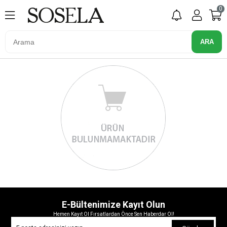
0
E-Bültenimize Kayıt Olun
Hemen Kayıt Ol Fırsatlardan Önce Sen Haberdar Ol!