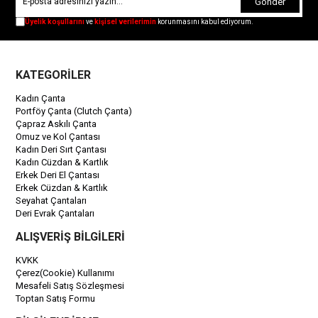
Gönder
Üyelik koşullarını
ve
kişisel verilerimin
korunmasını kabul ediyorum.
KATEGORİLER
Kadın Çanta
Portföy Çanta (Clutch Çanta)
Çapraz Askılı Çanta
Omuz ve Kol Çantası
Kadın Deri Sırt Çantası
Kadın Cüzdan & Kartlık
Erkek Deri El Çantası
Erkek Cüzdan & Kartlık
Seyahat Çantaları
Deri Evrak Çantaları
ALIŞVERİŞ BİLGİLERİ
KVKK
Çerez(Cookie) Kullanımı
Mesafeli Satış Sözleşmesi
Toptan Satış Formu